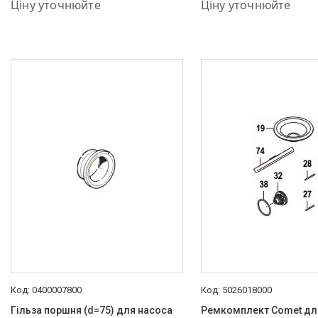
+380 (50) 575-87-88
+380 (50) 575-87-88
Ціну уточнюйте
Ціну уточнюйте
0400007800
5026018000
Гільза поршня (d=75) для насоса
Ремкомплект Comet дл