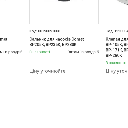
00190091006
122000
omet
Сальник для насосів Comet
Клапан для
ВР205К, ВР235К, ВР280К
ВР-105К, В
ВР-171К, В
м і в роздріб
В наявності
Оптом і в роздріб
ВР-280К
В наявності
+380 (50) 575-87-88
+380 (50) 
Ціну уточнюйте
Ціну уто