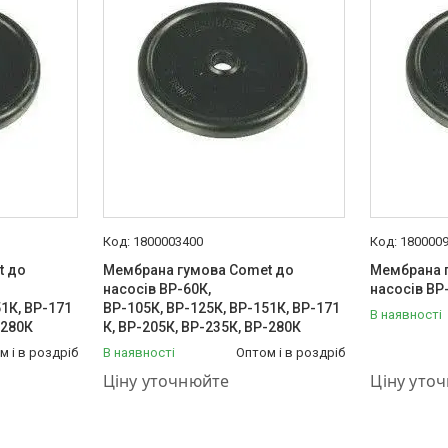
1800003400
180000
t до
Мембрана гумова Comet до
Мембрана 
насосів ВР-60К,
насосів ВР
1К, ВР-171
ВР-105К, ВР-125К, ВР-151К, ВР-171
В наявності
-280К
К, ВР-205К, ВР-235К, ВР-280К
м і в роздріб
В наявності
Оптом і в роздріб
+380 (50) 575-87-88
+380 (50) 
Ціну уточнюйте
Ціну уто