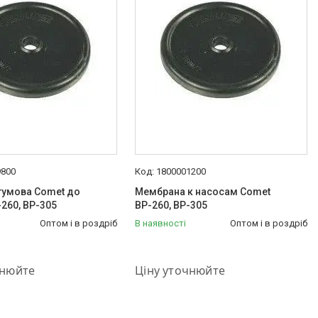
9800
1800001200
гумова Comet до
Мембрана к насосам Comet
-260, ВР-305
ВР-260, ВР-305
Оптом і в роздріб
В наявності
Оптом і в роздріб
575-87-88
+380 (50) 575-87-88
чнюйте
Ціну уточнюйте