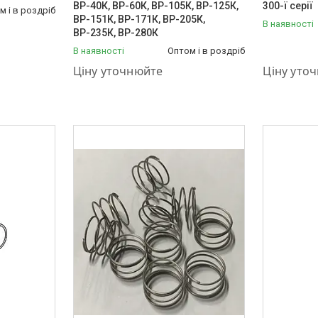
ВР-40К, ВР-60К, ВР-105К, ВР-125К,
300-ї серії
м і в роздріб
ВР-151К, ВР-171К, ВР-205К,
В наявності
ВР-235К, ВР-280К
В наявності
Оптом і в роздріб
+380 (50) 575-87-88
+380 (50) 
Ціну уточнюйте
Ціну уто