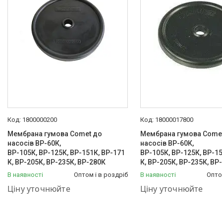
1800000200
18000017800
Мембрана гумова Comet до
Мембрана гумова Come
насосів ВР-60К,
насосів ВР-60К,
ВР-105К, ВР-125К, ВР-151К, ВР-171
ВР-105К, ВР-125К, ВР-15
К, ВР-205К, ВР-235К, ВР-280К
К, ВР-205К, ВР-235К, ВР
В наявності
Оптом і в роздріб
В наявності
Опто
+380 (50) 575-87-88
+380 (50) 575-87-88
Ціну уточнюйте
Ціну уточнюйте