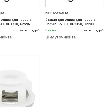
1500
1208001400
 оливи для насосів
Стакан для оливи для насосів
1К, ВР171К, АРS96
Comet ВР205К, ВР235К, ВР280К
Оптом і в роздріб
В наявності
Оптом і в роздріб
575-87-88
+380 (50) 575-87-88
чнюйте
Ціну уточнюйте