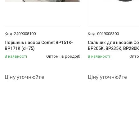
2409008100
0019008300
Поршень насоса Comet BP151K-
Сальник для насосів C
BP171K (d=75)
ВР205К, ВР235К, ВР280К
В наявності
Оптом і в роздріб
В наявності
Опто
+380 (50) 575-87-88
+380 (50) 575-87-88
Ціну уточнюйте
Ціну уточнюйте