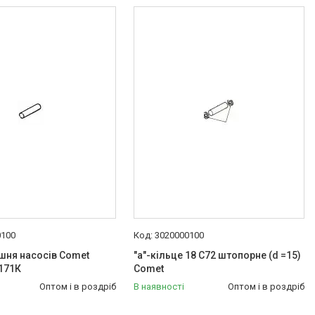
0100
3020000100
шня насосів Comet
"а"-кільце 18 С72 штопорне (d =15)
171К
Comet
Оптом і в роздріб
В наявності
Оптом і в роздріб