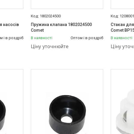
1802024500
120800
 насосів
Пружина клапана 1802024500
Стакан для
Comet
Comet ВР15
м і в роздріб
В наявності
Оптом і в роздріб
В наявності
+380 (50) 575-87-88
+380 (50) 
Ціну уточнюйте
Ціну уто