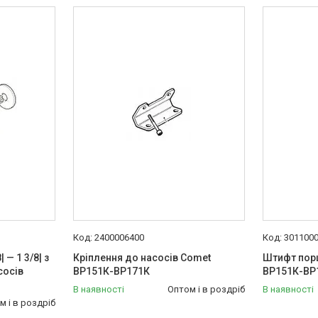
2400006400
301100
— 1 3/8| з
Кріплення до насосів Comet
Штифт пор
сосів
ВР151К-ВР171К
ВР151К-ВР
В наявності
Оптом і в роздріб
В наявності
м і в роздріб