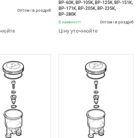
ВР-60К, ВР-105К, ВР-125К, ВР-151К,
ВР-171К, ВР-205К, ВР-235К,
Оптом і в роздріб
ВР-280К
В наявності
Оптом і в роздріб
575-87-88
+380 (50) 575-87-88
чнюйте
Ціну уточнюйте