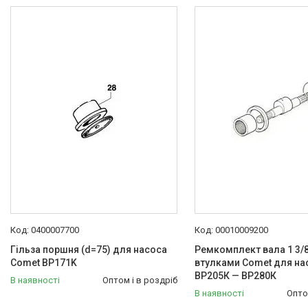
0400007700
00010009200
Гільза поршня (d=75) для насоса
Ремкомплект вала 1 3/8| 
Comet BP171K
втулками Comet для на
ВР205К — ВР280К
В наявності
Оптом і в роздріб
В наявності
Опто