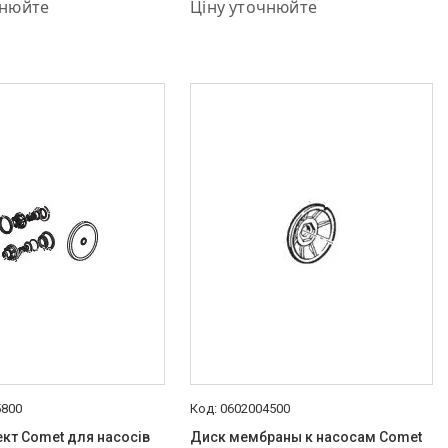
575-87-88
+380 (50) 575-87-88
чнюйте
Ціну уточнюйте
5800
0602004500
кт Comet для насосів
Диск мембраны к насосам Comet