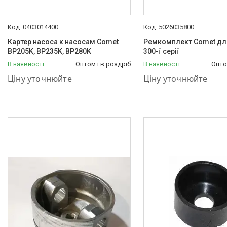
0403014400
5026035800
Картер насоса к насосам Comet
Ремкомплект Comet для
BP205K, BP235K, BP280K
300-ї серії
В наявності
Оптом і в роздріб
В наявності
Опто
+380 (50) 575-87-88
+380 (50) 575-87-88
Ціну уточнюйте
Ціну уточнюйте