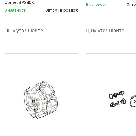
Comet ВР280К
В наявності
Опто
В наявності
Оптом і в роздріб
+380 (50) 575-87-88
+380 (50) 575-87-88
Ціну уточнюйте
Ціну уточнюйте