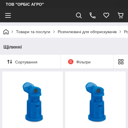
ТОВ "ОРБІС АГРО"
Товари та послуги
Розпилювачі для обприскувачів
Р
Щілинні
Сортування
0
Фільтри