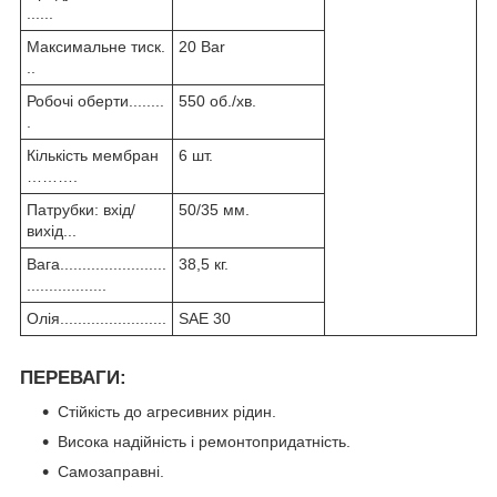
......
Максимальне тиск.
20 Bar
..
Робочі оберти........
550 об./хв.
.
Кількість мембран
6 шт.
……….
Патрубки: вхід/
50/35 мм.
вихід...
Вага........................
38,5 кг.
..................
Олія........................
SAE 30
ПЕРЕВАГИ:
Стійкість до агресивних рідин.
Висока надійність і ремонтопридатність.
Самозаправні.