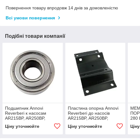
Повернення товару впродовж 14 днів за домовленістю
Всі умови повернення
Подібні товари компанії
Подшипник Annovi
Пластина опорна Annovi
МЕМ
Reverberi к насосам
Reverberi до насосів
ПОР
AR215BP, AR250BP,
AR215BP, AR250BP,
280 
AR280BP
AR280BP
Ціну уточнюйте
Ціну уточнюйте
Цін