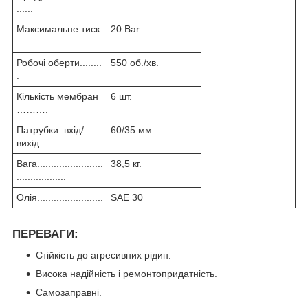
......
Максимальне тиск.
20 Bar
..
Робочі оберти........
550 об./хв.
.
Кількість мембран
6 шт.
……….
Патрубки: вхід/
60/35 мм.
вихід...
Вага........................
38,5 кг.
..................
Олія........................
SAE 30
ПЕРЕВАГИ:
Стійкість до агресивних рідин.
Висока надійність і ремонтопридатність.
Самозаправні.