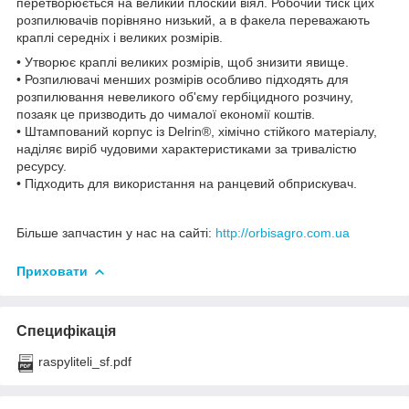
перетворюється на великий плоский віял. Робочий тиск цих
розпилювачів порівняно низький, а в факела переважають
краплі середніх і великих розмірів.
• Утворює краплі великих розмірів, щоб знизити явище.
• Розпилювачі менших розмірів особливо підходять для
розпилювання невеликого об'єму гербіцидного розчину,
позаяк це призводить до чималої економії коштів.
• Штампований корпус із Delrin®, хімічно стійкого матеріалу,
наділяє виріб чудовими характеристиками за тривалістю
ресурсу.
• Підходить для використання на ранцевий обприскувач.
Більше запчастин у нас на сайті:
http://orbisagro.com.ua
Приховати
Специфікація
raspyliteli_sf.pdf