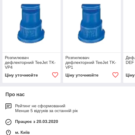
Розпилювач
Розпилювач
Дефл
дефлекторний TeeJet TK-
дефлекторний TeeJet TK-
DEF
VP4
VP1
Ціну уточнюйте
Ціну уточнюйте
Цін
Про нас
Рейтинг не сформований
Менше 5 відгуків за останній рік
Працює з 20.03.2020
м. Київ