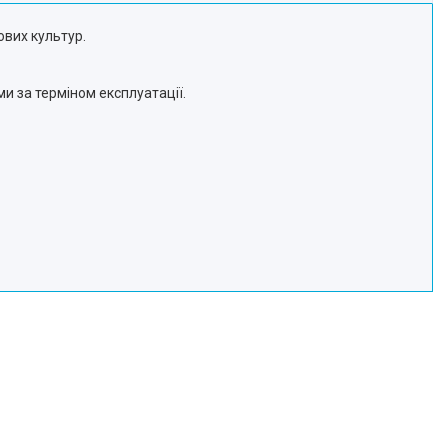
ових культур.
и за терміном експлуатації.