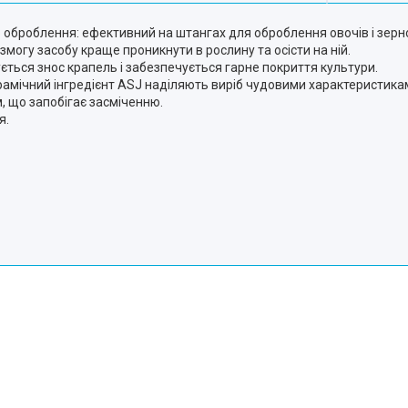
о оброблення: ефективний на штангах для оброблення овочів і зерн
змогу засобу краще проникнути в рослину та осісти на ній.
ується знос крапель і забезпечується гарне покриття культури.
ерамічний інгредієнт ASJ наділяють виріб чудовими характеристикам
м, що запобігає засміченню.
я.