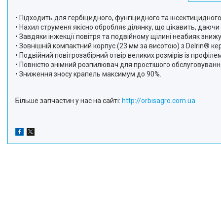
• Підходить для гербіцидного, фунгіцидного та інсектицидног
• Нахил струменя якісно обробляє ділянку, що цікавить, даючи 
• Завдяки інжекції повітря та подвійному щілині неабияк зниж
• Зовнішній компактний корпус (23 мм за висотою) з Delrin® к
• Подвійний повітрозабірний отвір великих розмірів із профіле
• Повністю знімний розпилювач для простішого обслуговуванн
• Зниження зносу крапель максимум до 90%.
Більше запчастин у нас на сайті:
http://orbisagro.com.ua