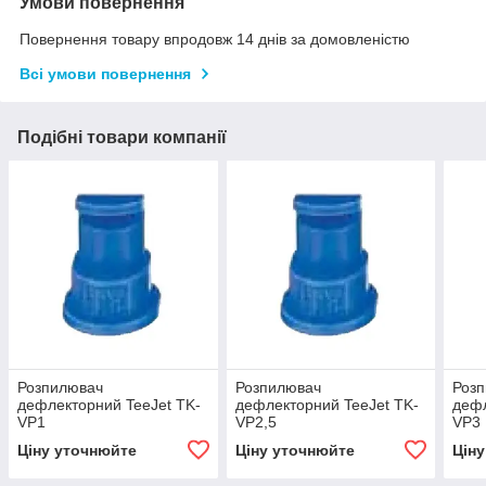
Умови повернення
Повернення товару впродовж 14 днів за домовленістю
Всі умови повернення
Подібні товари компанії
Розпилювач
Розпилювач
Роз
дефлекторний TeeJet TK-
дефлекторний TeeJet TK-
дефл
VP1
VP2,5
VP3
Ціну уточнюйте
Ціну уточнюйте
Цін