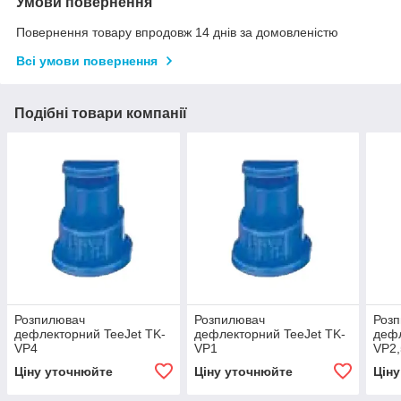
Умови повернення
Повернення товару впродовж 14 днів за домовленістю
Всі умови повернення
Подібні товари компанії
Розпилювач
Розпилювач
Роз
дефлекторний TeeJet TK-
дефлекторний TeeJet TK-
дефл
VP4
VP1
VP2,
Ціну уточнюйте
Ціну уточнюйте
Цін