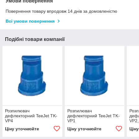
Умови повернення
Повернення товару впродовж 14 днів за домовленістю
Всі умови повернення
Подібні товари компанії
Розпилювач
Розпилювач
Роз
дефлекторний TeeJet TK-
дефлекторний TeeJet TK-
дефл
VP4
VP1
VP2,
Ціну уточнюйте
Ціну уточнюйте
Цін