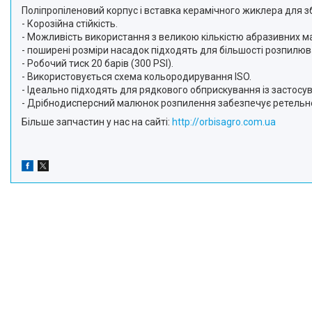
Поліпропіленовий корпус і вставка керамічного жиклера для з
- Корозійна стійкість.
- Можливість використання з великою кількістю абразивних ма
- поширені розміри насадок підходять для більшості розпилюв
- Робочий тиск 20 барів (300 PSI).
- Використовується схема кольородирування ISO.
- Ідеально підходять для рядкового обприскування із застосу
- Дрібнодисперсний малюнок розпилення забезпечує ретельне
Більше запчастин у нас на сайті:
http://orbisagro.com.ua