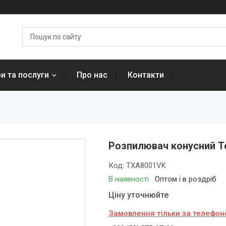
и та послуги
Про нас
Контакти
Розпилювач конусний T
Код:
TXA8001VK
В наявності
Оптом і в роздріб
Ціну уточнюйте
Замовлення тільки за телефо