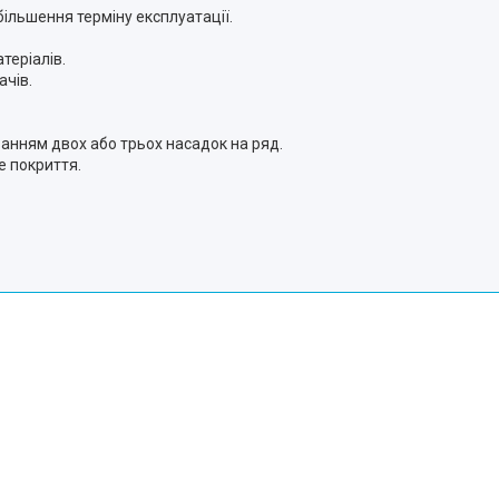
більшення терміну експлуатації.
теріалів.
ачів.
ванням двох або трьох насадок на ряд.
 покриття.