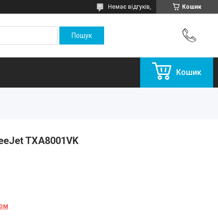
Немає відгуків,
Кошик
Кошик
eeJet TXA8001VK
ном