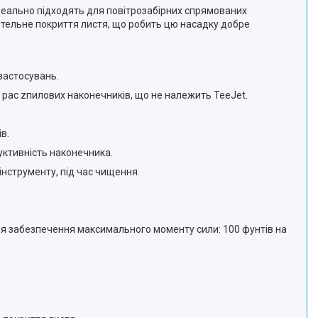
деально підходять для повітрозабірних спрямованих
ретельне покриття листя, що робить цю насадку добре
застосувань.
 рас zпилових наконечників, що не належить TeeJet.
в.
уктивність наконечника.
інструменту, під час чищення.
для забезпечення максимального моменту сили: 100 фунтів на