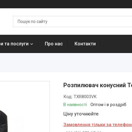
и та послуги
Про нас
Контакти
Розпилювач конусний T
Код:
TXR8003VK
В наявності
Оптом і в роздріб
Ціну уточнюйте
Замовлення тільки за телефо