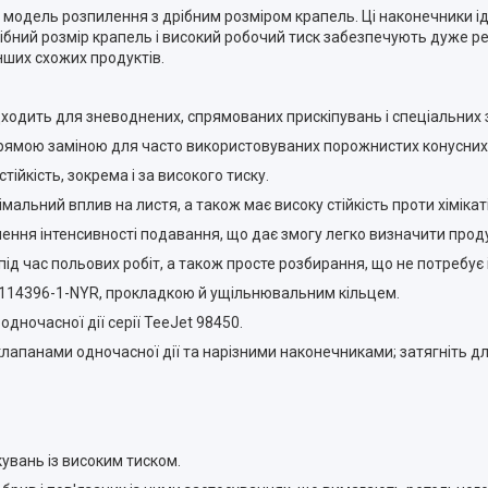
модель розпилення з дрібним розміром крапель. Ці наконечники і
рібний розмір крапель і високий робочий тиск забезпечують дуже 
нших схожих продуктів.
дходить для зневоднених, спрямованих прискіпувань і спеціальних 
и прямою заміною для часто використовуваних порожнистих конусних
ійкість, зокрема і за високого тиску.
льний вплив на листя, а також має високу стійкість проти хімікаті
ення інтенсивності подавання, що дає змогу легко визначити прод
д час польових робіт, а також просте розбирання, що не потребує 
о 114396-1-NYR, прокладкою й ущільнювальним кільцем.
дночасної дії серії TeeJet 98450.
 клапанами одночасної дії та нарізними наконечниками; затягніть 
увань із високим тиском.