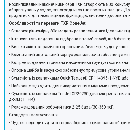
Розпилювальні наконечники серії TXR створюють 80o конусну 
обприскувань у садах, виноградниках і на посівних площах. Д
придатною для інсектицидів, фунгіцидів, листових добрив та і
Особливості та переваги TXR ConeJet
:
• Створює рівномірну 80o модель розпилення, яка ідеально пі
• Інтенсивність подавання підібрана в такий спосіб, щоб бут
• Висока якість керамічної горловини забезпечує чудову зносост
• Компактний ацетальний корпус розпилювача забезпечує мініма
• Колірне кодування тримача наконечника ґрунтується на знач
• Опорна шайба із засувкою забезпечує примусове утримання пі
• Сумісність із ковпачками Quick TeeJet® CP114395-1-NYB аб
• Найкраще підходить для використання з мідними насадками о
• Сумісність із ковпачком TeeJet CP20230 для використання з
дюйм (11 Нм).
• Рекомендований робочий тиск 2-25 бара (30-360 псі).
Стандартні застосування:
• Чудово підходить для повітрозабірних і спрямованих обприск