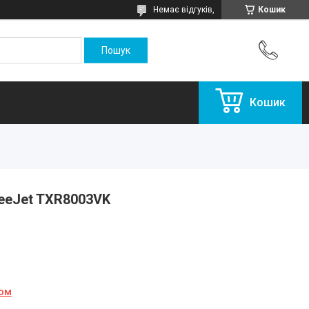
Немає відгуків,
Кошик
Кошик
eeJet TXR8003VK
ном