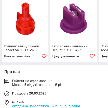
Розпилювач щілинний
Розпилювач щілинний
Розп
TeeJet AIC11005VK
TeeJet XR11004VK
TeeJ
Ціну уточнюйте
Ціну уточнюйте
Цін
Про нас
Рейтинг не сформований
Менше 5 відгуків за останній рік
Працює з 20.03.2020
м. Київ
Академіка Заболотного 150а, Київ, Україна