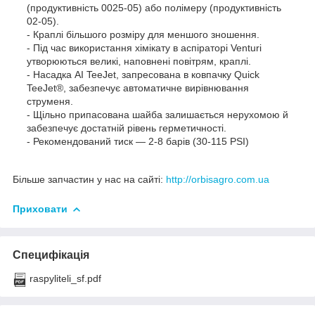
(продуктивність 0025-05) або полімеру (продуктивність
02-05).
- Краплі більшого розміру для меншого зношення.
- Під час використання хімікату в аспіраторі Venturi
утворюються великі, наповнені повітрям, краплі.
- Насадка AI TeeJet, запресована в ковпачку Quick
TeeJet®, забезпечує автоматичне вирівнювання
струменя.
- Щільно припасована шайба залишається нерухомою й
забезпечує достатній рівень герметичності.
- Рекомендований тиск — 2-8 барів (30-115 PSI)
Більше запчастин у нас на сайті:
http://orbisagro.com.ua
Приховати
Специфікація
raspyliteli_sf.pdf