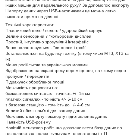
інших машин для паралельного руху? За допомогою експорту
і імпорту даних через USB-накопичувач це можна легко
виконати прямо на ділянці.
Технічні характеристики:
Пластиковий пило / волого / ударостійкий корпус
Великий сенсорний 7 "кольоровий дисплей
Простий, інтуїтивно зрозумілий інтерфейс
Легко налаштовується - "встанови і грай"
Встановлюється на будь-яку техніку (в тому числі МТЗ, ХТЗ та
ін)
Меню російською та українською мовами
Відображення на екрані треку переміщення, на якому видно
пропуски / перекриття
Підрахунок обробленої площі
Можливість працювати на:
безкоштовних сигналах - точність +/- 15 см
платних сигналах - точність +/- 5-10 см
з базовою станцією - точність до +/- 4-6 см
Великий обсяг пам'яті для запису даних
Можливість імпорту і експорту підготовлених даних
Наявність USB-роз'єму
Новітній менеджер робіт, що дозволяє вести базу даних по
господарствах, полях, культурам, операторам і т. П