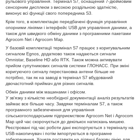
рульового управління. Термінал S7, оснащений 7-дюймовим
сенсорним дисплеєм з високою роздільною здатністю,
виконує всі функції свого попередника S3.
Крім того, в комплектацію передбачені функція управління
опорними лініями і інтерфейс USB для управління даними, а
також для швидкого обміну даними з програмними пакетами
Agrocom Net і Agrocom Map.
У базовій комплектації термінал S7 працює з коригувальним
сигналом Egnos, додатково також надаються сигнали
Omnistar, Baseline HD або RTK. Також можна активувати
прийом супутникових сигналів системи ГЛОНАСС. При зміні
коригуючого сигналу перестановка антени більше не
потрібно, так як на заводі в термінал S7 вбудований
двочастотний приймач для різних сигналів.
Обмін даними між машинами і офісом.
У зв'язку з кількістю необхідної документації аналіз результатів
займає все більше часу. Завдяки терміналам S7, а також
програмного забезпечення для управління
сільськогосподарським підприємством Agrocom Net і Agrocom
Map цей час скорочується до декількох натискань мишею.
Реєстровані під час роботи дані експортуються з терміналу на
USB-накопичувач і потім імпортуються в програмне
забезпечення. Хочете поставити на ділянці базову лінію для