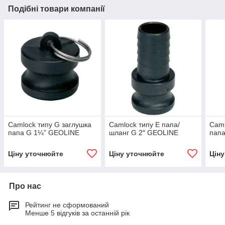
Подібні товари компанії
Сamlock типу G заглушка
Camlock типу E папа/
Сaml
папа G 1¼” GEOLINE
шланг G 2″ GEOLINE
папа
Ціну уточнюйте
Ціну уточнюйте
Цін
Про нас
Рейтинг не сформований
Менше 5 відгуків за останній рік