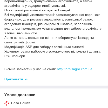
порошкоподібних, гранульованих агрохімікатів, а також
агрохімікатів у водорозчинній упаковці.
Оснащений ротаційної насадкою Energet.
Всі модифікації укомплектовані: завантажувальної воронкою,
форсункою для розмиву агрохімікату, зовнішньої рамою і
оглядовим віконцем, рівнеміром зі шкалою, запобіжним
клапаном і комплектом устаткування для забору агрохімікату
з зовнішньої ємністю.
Легко встановлюється на всі типи обприскувачів завдяки
симетричній формі.
Модифікація ASP для забору з зовнішньої ємності.
Укомплектована набором з всмоктуючого пістолета і шланга.
Різні кольори.
Більше запчастин у нас на сайті:
http://orbisagro.com.ua
Приховати
Умови доставки
Нова Пошта