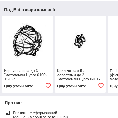
Подібні товари компанії
Корпус насоса до 3
Крильчатка з 5-а
Пові
"мотопомпи Hypro 0100-
лопостями до 2
(філ
1543Р
"мотопомпи Hypro 0401-
мото
1540Р
65S
Ціну уточнюйте
Ціну уточнюйте
Цін
Про нас
Рейтинг не сформований
Менше 5 відгуків за останній рік