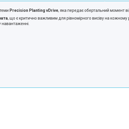
стеми
Precision Planting vDrive
, яка передає обертальний момент ві
рата
, що є критично важливим для рівномірного висіву на кожному 
у навантаженні.