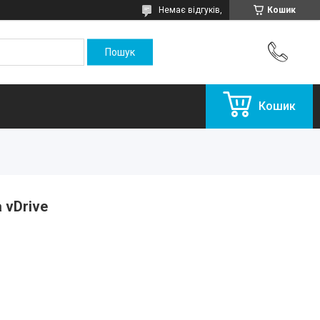
Немає відгуків,
Кошик
Кошик
 vDrive