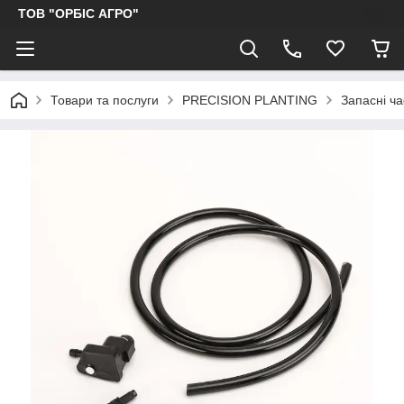
ТОВ "ОРБІС АГРО"
Товари та послуги
PRECISION PLANTING
Запасні ча